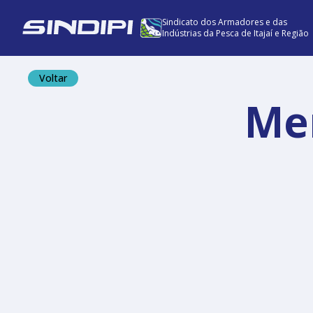
Sindicato dos Armadores e das
Indústrias da Pesca de Itajaí e Região
Voltar
Me